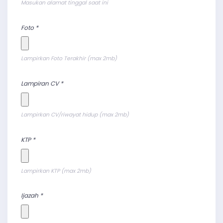
Masukan alamat tinggal saat ini
Foto *
Lampirkan Foto Terakhir (max 2mb)
Lampiran CV *
Lampirkan CV/riwayat hidup (max 2mb)
KTP *
Lampirkan KTP (max 2mb)
Ijazah *