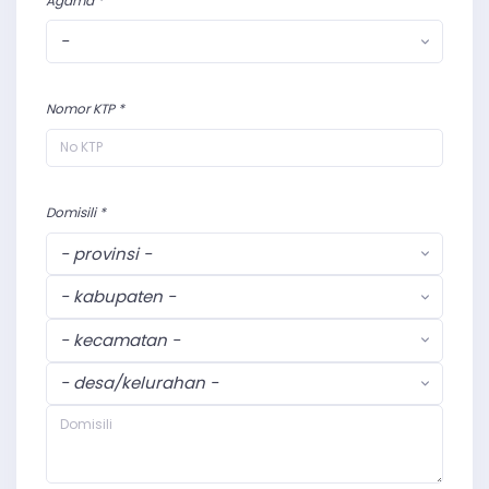
Agama *
-
Nomor KTP *
Domisili *
- provinsi -
- kabupaten -
- kecamatan -
- desa/kelurahan -