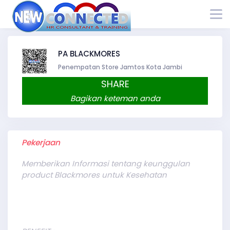
PA BLACKMORES
Penempatan Store Jamtos Kota Jambi
SHARE
Bagikan keteman anda
Pekerjaan
Memberikan Informasi tentang keunggulan
product Blackmores untuk Kesehatan