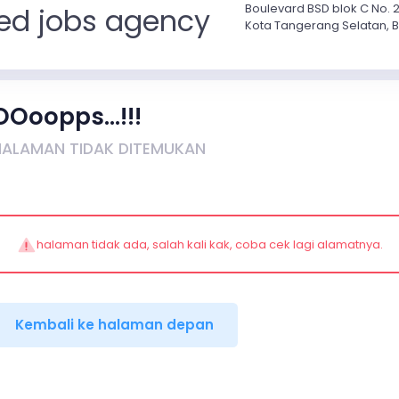
Boulevard BSD blok C No. 
ted jobs agency
Kota Tangerang Selatan, B
OOoopps...!!!
HALAMAN TIDAK DITEMUKAN
halaman tidak ada, salah kali kak, coba cek lagi alamatnya.
Kembali ke halaman depan