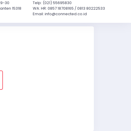
29-30
Telp: (021) 55695830
anten 15318
WA: HR: 0857 18708165 / 0813 80222533
Email: info@connected.co.id