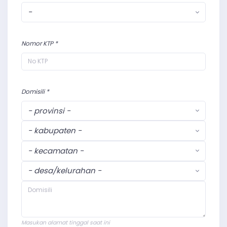
-
Nomor KTP *
Domisili *
- provinsi -
- kabupaten -
- kecamatan -
- desa/kelurahan -
Masukan alamat tinggal saat ini