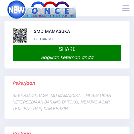
SMD MAMASUKA
GT DAN MT
SHARE
Bagikan keteman anda
Pekerjaan
BEKERJA SEBAGAI MD MAMASUKA , MEASATIKAN
KETERSEDIAAN BARANG DI TOKO, MEMJNG AGAR
TERLIHAT, RAP[ DAN BERSIH
Kreteria